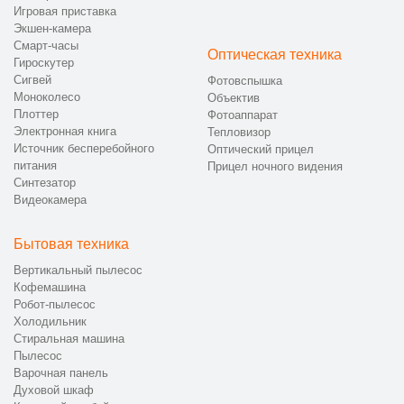
Игровая приставка
Экшен-камера
Смарт-часы
Оптическая техника
Гироскутер
Сигвей
Фотовспышка
Моноколесо
Объектив
Плоттер
Фотоаппарат
Электронная книга
Тепловизор
Источник бесперебойного
Оптический прицел
питания
Прицел ночного видения
Синтезатор
Видеокамера
Бытовая техника
Вертикальный пылесос
Кофемашина
Робот-пылесос
Холодильник
Стиральная машина
Пылесос
Варочная панель
Духовой шкаф