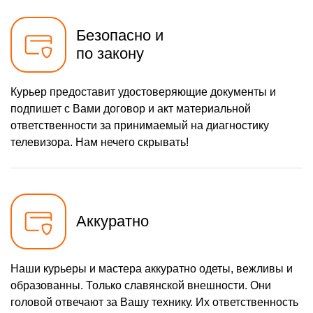
1200 р
Замена SCART-разъема
Заказать
Безопасно и
1500 р
Замена шнура питания
Заказать
по закону
1200 р
Замена разъема питания
Заказать
Курьер предоставит удостоверяющие документы и
1600 р
Восстановление после
Заказать
подпишет с Вами договор и акт материальной
попадания влаги
ответственности за принимаемый на диагностику
1800 р
Замена трансформаторов
Заказать
подсветки
телевизора. Нам нечего скрывать!
Аккуратно
Наши курьеры и мастера аккуратно одеты, вежливы и
образованны. Только славянской внешности. Они
головой отвечают за Вашу технику. Их ответственность