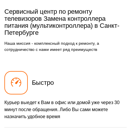
питания
Заказать
(мультиконтроллера)
Сервисный центр по ремонту
1500 р
Замена подсветки
Заказать
телевизоров Замена контроллера
питания (мультиконтроллера) в Санкт-
900 р
Прошивка / разблокировка
Заказать
Петербурге
1300 р
Замена сигнальной платы
Заказать
Наша миссия - комплексный подход к ремонту, а
сотрудничество с нами имеет ряд преимуществ
1500 р
Замена резистора
Заказать
1500 р
Замена предохранителя
Заказать
1800 р
Замена платы обработки
Заказать
видеосигнала
Быстро
1600 р
Замена конденсатора
Заказать
1200 р
Замена кнопок
Заказать
Курьер выедет к Вам в офис или домой уже через 30
управления
минут после обращения. Либо Вы сами можете
1500 р
Замена ИК-приемника
Заказать
назначить удобное время
1200 р
Замена разъема AUX
Заказать