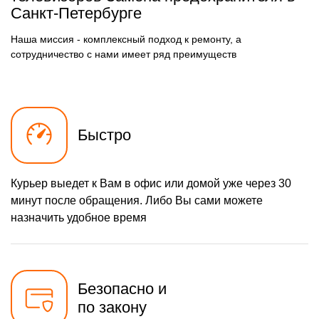
Санкт-Петербурге
900 р
Прошивка / разблокировка
Заказать
Наша миссия - комплексный подход к ремонту, а
1300 р
Замена сигнальной платы
Заказать
сотрудничество с нами имеет ряд преимуществ
1500 р
Замена резистора
Заказать
1500 р
Замена предохранителя
Заказать
Быстро
1800 р
Замена платы обработки
Заказать
видеосигнала
1600 р
Замена конденсатора
Заказать
Курьер выедет к Вам в офис или домой уже через 30
1200 р
Замена кнопок
Заказать
минут после обращения. Либо Вы сами можете
управления
назначить удобное время
1500 р
Замена ИК-приемника
Заказать
1200 р
Замена разъема AUX
Заказать
1200 р
Безопасно и
Замена SCART-разъема
Заказать
по закону
1500 р
Замена шнура питания
Заказать