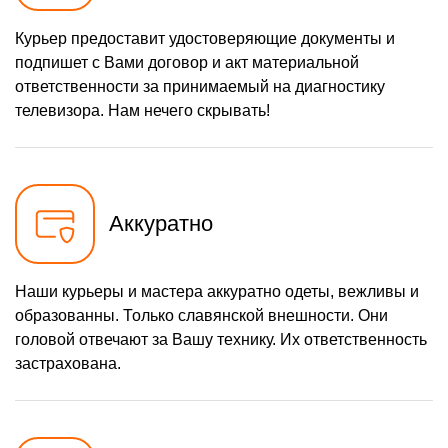
1200 р
Курьер предоставит удостоверяющие документы и
Замена разъема питания
Заказать
подпишет с Вами договор и акт материальной
1600 р
Восстановление после
Заказать
ответственности за принимаемый на диагностику
попадания влаги
телевизора. Нам нечего скрывать!
1800 р
Замена трансформаторов
Заказать
подсветки
Аккуратно
Наши курьеры и мастера аккуратно одеты, вежливы и
образованны. Только славянской внешности. Они
головой отвечают за Вашу технику. Их ответственность
застрахована.