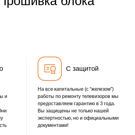
 Прошивка блока
2100 р
Заказать
1500 р
Заказать
900 р
Заказать
1300 р
Заказать
1500 р
Заказать
о
С защитой
1500 р
Заказать
На все капитальные (с “железом”)
1800 р
Заказать
ы и
работы по ремонту телевизоров мы
предоставляем гарантию в 3 года.
1600 р
Заказать
Они
Вы защищены не только нашей
шу
экспертностью, но и официальными
1200 р
Заказать
сть
документами!