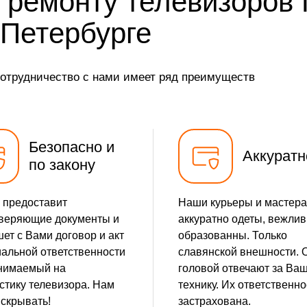
 ремонту телевизоров
от 25 мин
-Петербурге
от 15 мин
сотрудничество с нами имеет ряд преимуществ
от 15 мин
от 25 мин
Безопасно и
от 10 мин
Аккуратн
по закону
от 15 мин
 предоставит
Наши курьеры и мастера
от 35 мин
веряющие документы и
аккуратно одеты, вежлив
ет с Вами договор и акт
образованны. Только
от 5 мин
альной ответственности
славянской внешности. 
нимаемый на
головой отвечают за Ва
от 10 мин
стику телевизора. Нам
технику. Их ответственно
 скрывать!
застрахована.