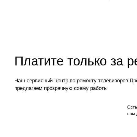
Замена ИК-приемника
Замена разъема AUX
Замена SCART-разъема
Замена шнура питания
Платите только за р
Замена разъема питания
Восстановление после попадания влаги
Наш сервисный центр по ремонту телевизоров Про
предлагаем прозрачную схему работы
Замена трансформаторов подсветки
Оста
нам 