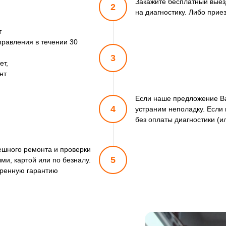
Закажите бесплатный выезд
2
на диагностику. Либо прие
т
правления в течении 30
3
ет,
нт
Если наше предложение Ва
4
устраним неполадку. Если 
без оплаты диагностики (и
пешного ремонта и проверки
5
ми, картой или по безналу.
ренную гарантию