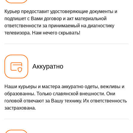
1200 р
Курьер предоставит удостоверяющие документы и
Замена разъема питания
Заказать
подпишет с Вами договор и акт материальной
1600 р
Восстановление после
Заказать
ответственности за принимаемый на диагностику
попадания влаги
телевизора. Нам нечего скрывать!
1800 р
Замена трансформаторов
Заказать
подсветки
Аккуратно
Наши курьеры и мастера аккуратно одеты, вежливы и
образованны. Только славянской внешности. Они
головой отвечают за Вашу технику. Их ответственность
застрахована.