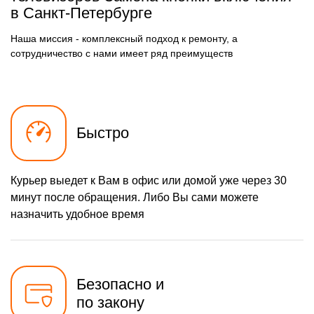
в Санкт-Петербурге
900 р
Прошивка / разблокировка
Заказать
Наша миссия - комплексный подход к ремонту, а
1300 р
Замена сигнальной платы
Заказать
сотрудничество с нами имеет ряд преимуществ
1500 р
Замена резистора
Заказать
1500 р
Замена предохранителя
Заказать
Быстро
1800 р
Замена платы обработки
Заказать
видеосигнала
1600 р
Замена конденсатора
Заказать
Курьер выедет к Вам в офис или домой уже через 30
1200 р
Замена кнопок
Заказать
минут после обращения. Либо Вы сами можете
управления
назначить удобное время
1500 р
Замена ИК-приемника
Заказать
1200 р
Замена разъема AUX
Заказать
1200 р
Безопасно и
Замена SCART-разъема
Заказать
по закону
1500 р
Замена шнура питания
Заказать