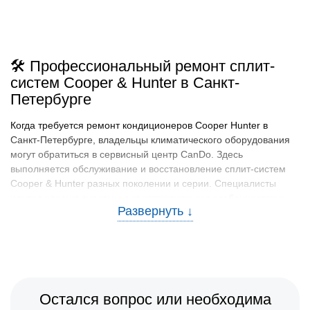
🛠️ Профессиональный ремонт сплит-
систем Cooper & Hunter в Санкт-
Петербурге
Когда требуется ремонт кондиционеров Cooper Hunter в
Санкт-Петербурге, владельцы климатического оборудования
могут обратиться в сервисный центр CanDo. Здесь
выполняется обслуживание и восстановление сплит-систем
Cooper & Hunter разных поколении и серии. Специалисты
центра хорошо знакомы с конструктивными особенностями
этой техники и используют профессиональное
диагностическое оборудование. При выполнении работ
устанавливаются оригинальные комплектующие Cooper &
Hunter, что помогает сохранить надежность устройства. Перед
возвратом клиенту каждая система проходит проверку
работоспособности и тестирование.
Остался вопрос или необходима