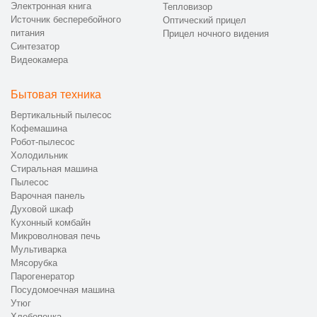
Электронная книга
Тепловизор
Источник бесперебойного
Поэтапная схема обслуживания позволяет контролировать
Оптический прицел
питания
Прицел ночного видения
качество ремонта на каждом этапе.
Синтезатор
Видеокамера
📞 Как оформить ремонт сплит-систем
Cooper & Hunter в CanDo
Бытовая техника
Ремонт кондиционера в квартире можно заказать в сервисном
Вертикальный пылесос
центре CanDo, связавшись с менеджерами по телефону +7
Кофемашина
(863) 209-72-94. Специалисты примут заявку, уточнят
Робот-пылесос
признаки неисправности и подскажут удобный способ
Холодильник
передачи техники. Стоимость работ начинается от 1000 руб.,
Стиральная машина
при этом диагностика выполняется бесплатно при
Пылесос
Варочная панель
дальнейшем ремонте. При необходимости можно
Духовой шкаф
воспользоваться услугой доставки оборудования. Сервисный
Кухонный комбайн
центр расположен по адресу Лермонтовский пр., 37.
Микроволновая печь
Мультиварка
Мясорубка
Парогенератор
Посудомоечная машина
Утюг
Хлебопечка