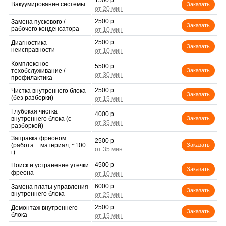
1500 р
Вакуумирование системы
Заказать
2500 р
Замена пускового /
Заказать
рабочего конденсатора
2500 р
Диагностика
Заказать
неисправности
Комплексное
5500 р
техобслуживание /
Заказать
профилактика
2500 р
Чистка внутреннего блока
Заказать
(без разборки)
Глубокая чистка
4000 р
внутреннего блока (с
Заказать
разборкой)
Заправка фреоном
2500 р
(работа + материал, ~100
Заказать
г)
4500 р
Поиск и устранение утечки
Заказать
фреона
6000 р
Замена платы управления
Заказать
внутреннего блока
2500 р
Демонтаж внутреннего
Заказать
блока