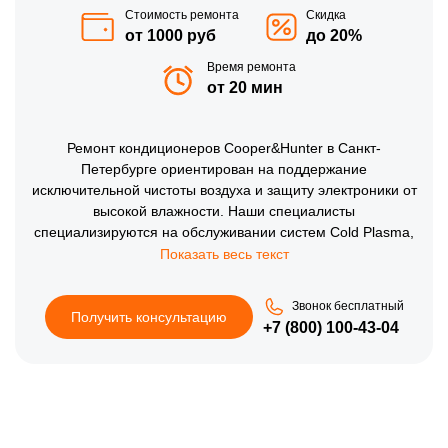
Стоимость ремонта
Скидка
от 1000 руб
до 20%
Время ремонта
от 20 мин
Ремонт кондиционеров Cooper&Hunter в Санкт-
Петербурге ориентирован на поддержание
исключительной чистоты воздуха и защиту электроники от
высокой влажности. Наши специалисты
специализируются на обслуживании систем Cold Plasma,
глубокой антибактериальной чистке теплообменников и
ремонте дренажных помп прямо у вас дома или в офисе.
Тщательная проверка состояния вентиляторов и
Звонок бесплатный
калибровка температурных сенсоров позволяют
Получить консультацию
+7 (800) 100-43-04
предотвратить появление микровибраций и сбоев в
автоматике. Выездной формат ремонта кондиционеров
обеспечивает оперативность и избавляет от
необходимости демонтажа оборудования, сохраняя
заводскую герметичность соединений.