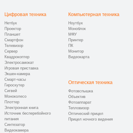
сервисном центре
Цифровая техника
Компьютерная техника
Процедура ремонта телефона Xiaomi в Санкт-Петербурге
Нетбук
Ноутбук
выстроена по четкому регламенту, что позволяет исключить
Проектор
Моноблок
случайные решения и обеспечить стабильный результат на
Планшет
МФУ
каждом этапе.
Смартфон
Принтер
Телевизор
ПК
1) Принимаем обращение и уточняем характер
Сервер
Монитор
неисправности.
Квадрокоптер
Видеокарта
2) Организуем доставку устройства в мастерскую или
Электросамокат
через курьера.
Игровая приставка
3) Проводим диагностику и фиксируем техническое
Экшен-камера
состояние.
Смарт-часы
Оптическая техника
4) Согласовываем перечень работ, стоимость и сроки
Гироскутер
выполнения.
Сигвей
Фотовспышка
5) Выполняем восстановление с установкой
Моноколесо
Объектив
Плоттер
проверенных комплектующих.
Фотоаппарат
Электронная книга
Тепловизор
6) Проводим финальное тестирование и выдаем
Источник бесперебойного
Оптический прицел
устройство с гарантией.
питания
Прицел ночного видения
Синтезатор
Если условия позволяют, возможен ремонт смартфонов Xiaomi
Видеокамера
на дому в Санкт-Петербурге с выездом специалиста.