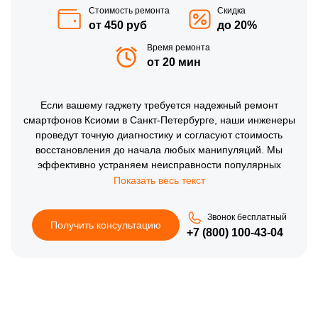
Стоимость ремонта
Скидка
от 450 руб
до 20%
Время ремонта
от 20 мин
Если вашему гаджету требуется надежный ремонт
смартфонов Ксиоми в Санкт-Петербурге, наши инженеры
проведут точную диагностику и согласуют стоимость
восстановления до начала любых манипуляций. Мы
эффективно устраняем неисправности популярных
моделей Xiaomi, выполняя замену защитных стекол по
технологии ОСА, установку новых аккумуляторов и
обновление прошивки для стабильной работы
Звонок бесплатный
интерфейса. Использование проверенных
Получить консультацию
+7 (800) 100-43-04
комплектующих позволяет нам возвращать технику
Сяоми в строй с предоставлением официальной
гарантии.