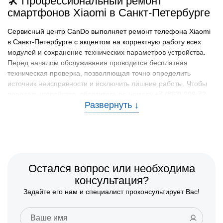
🛠️ Профессиональный ремонт
смартфонов Xiaomi в Санкт-Петербурге
Сервисный центр CanDo выполняет ремонт телефона Xiaomi
в Санкт-Петербурге с акцентом на корректную работу всех
модулей и сохранение технических параметров устройства.
Перед началом обслуживания проводится бесплатная
техническая проверка, позволяющая точно определить
источник неисправности и исключить лишние работы. Чтобы
передать устройство, обратитесь по номеру +7 (863) 209-72-
94 или адресу Лермонтовский пр., 37.
🧰 Какие модели смартфонов Xiaomi
ремонтируем
В Санкт-Петербурге в сервис чаще всего поступают
устройства серий Redmi Note, Xiaomi 13, POCO X и Xiaomi 12,
Остался вопрос или необходима
а также актуальные представители линейки Redmi, активно
консультация?
используемые в повседневной городской среде. Как правило,
Задайте его нам и специалист проконсультирует Вас!
ремонт телефона Сяоми в Санкт-Петербурге требуется при
повреждении экрана, нарушении работы разъема питания,
перегреве или ускоренном снижении емкости аккумулятора.