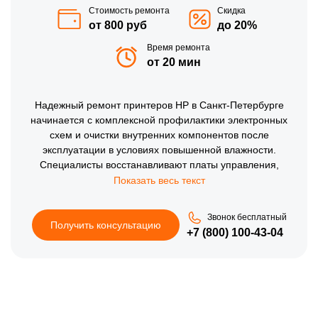
Стоимость ремонта
Скидка
от 800 руб
до 20%
Время ремонта
от 20 мин
Надежный ремонт принтеров HP в Санкт-Петербурге
начинается с комплексной профилактики электронных
схем и очистки внутренних компонентов после
эксплуатации в условиях повышенной влажности.
Специалисты восстанавливают платы управления,
обслуживают термозакрепляющие узлы и настраивают
механизмы подачи бумаги. Контактные соединения
обрабатываются для повышения стабильности работы.
Звонок бесплатный
Итоговая проверка программных параметров и режимов
Получить консультацию
+7 (800) 100-43-04
печати подтверждает исправность принтера Эйч-Пи.