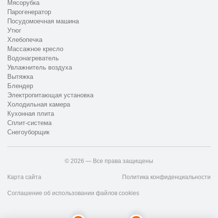
Мясорубка
ремонт принтера HP на дому в Санкт-Петербурге и ремонт
Парогенератор
принтеров HP с выездом в Санкт-Петербурге для
Посудомоечная машина
корпоративных клиентов. Минимальная стоимость начинается
Утюг
от 800 руб.
Хлебопечка
Массажное кресло
Водонагреватель
Увлажнитель воздуха
Вытяжка
Блендер
Электропитающая установка
Холодильная камера
Кухонная плита
Сплит-система
Снегоуборщик
© 2026 — Все права защищены
Карта сайта
Политика конфиденциальности
Соглашение об использовании файлов cookies