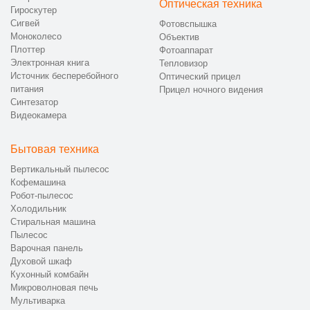
Оптическая техника
консультация специалиста;
Гироскутер
передача устройства в сервис лично или с помощью
Сигвей
Фотовспышка
курьера;
Моноколесо
Объектив
Плоттер
проведение диагностики с использованием
Фотоаппарат
Электронная книга
Тепловизор
профессионального оборудования;
Источник бесперебойного
Оптический прицел
согласование стоимости и сроков после выявления
питания
Прицел ночного видения
причины неисправности;
Синтезатор
выполнение ремонтных работ с последующим
Видеокамера
тестированием печати;
выдача исправного устройства с гарантийными
Бытовая техника
документами.
Вертикальный пылесос
Такой порядок обеспечивает предсказуемый результат и
Кофемашина
полную информированность клиента.
Робот-пылесос
Холодильник
📞 Как оформить ремонт принтера HP в
Стиральная машина
CanDo
Пылесос
Варочная панель
Официальный сервисный центр принтеров HP в Санкт-
Духовой шкаф
Кухонный комбайн
Петербурге предлагает оформить обращение по телефону +7
Микроволновая печь
(863) 209-72-94 или посетить сервис по адресу Лермонтовский
Мультиварка
пр., 37, выбрав удобный формат взаимодействия. Доступен