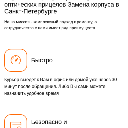
оптических прицелов Замена корпуса в
750 р
Санкт-Петербурге
Калибровка и настройка
Заказать
Ремонт встроенного
750 р
Наша миссия - комплексный подход к ремонту, а
дальнометра и других
Заказать
сотрудничество с нами имеет ряд преимуществ
устройств
900 р
Замена CORE
Заказать
450 р
Замена микросхемы
Заказать
логики
Быстро
550 р
Замена микросхемы
Заказать
усилителя
650 р
Замена шим контроллера
Заказать
Курьер выедет к Вам в офис или домой уже через 30
Замена объективов с
1100 р
минут после обращения. Либо Вы сами можете
улучшением
Заказать
характеристик
назначить удобное время
1000 р
Ремонт электронно-
Заказать
лучевой трубки
450 р
Прошивка (Обновление
Заказать
ПО)
Безопасно и