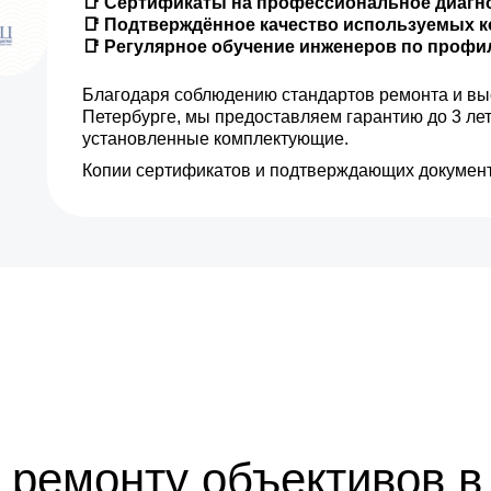
📑 Сертификаты на профессиональное диагн
📑 Подтверждённое качество используемых 
📑 Регулярное обучение инженеров по проф
от 25 мин
Благодаря соблюдению стандартов ремонта и вы
от 15 мин
Петербурге, мы предоставляем гарантию до 3 ле
установленные комплектующие.
от 15 мин
Копии сертификатов и подтверждающих документ
от 30 мин
 ремонту объективов в