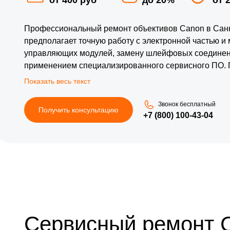
Профессиональный ремонт объективов Canon в Санкт
предполагает точную работу с электронной частью и
управляющих модулей, замену шлейфовых соединени
применением специализированного сервисного ПО. 
проверка электрических параметров и сигналов, по
требованиям производителя. Корректная работа вст
интерфейсов исключает вероятность скрытых дефек
Звонок бесплатный
Получить консультацию
эксплуатации после ремонта объектива Кэнон. Такой
+7 (800) 100-43-04
точность позиционирования линз.
Сервисный ремонт 