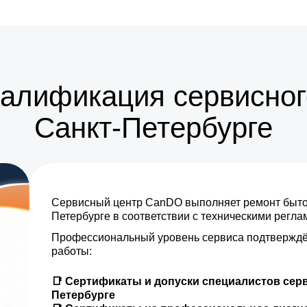
от 15 мин
от 30 мин
от 30 мин
валификация сервисног
от 35 мин
Санкт-Петербурге
от 35 мин
от 30 мин
Сервисный центр CanDO выполняет ремонт бытов
от 35 мин
Петербурге в соответствии с техническими регл
Профессиональный уровень сервиса подтверждё
от 5 мин
работы:
от 35 мин
📑 Сертификаты и допуски специалистов серв
Петербурге
от 10 мин