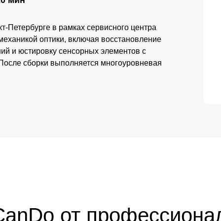
-Петербурге в рамках сервисного центра
 механикой оптики, включая восстановление
й и юстировку сенсорных элементов с
После сборки выполняется многоуровневая
дтверждающая соответствие рабочих характеристик
роенных систем контроля и электронных
тов и программных нарушений при дальнейшей
 подход обеспечивает стабильность автофокуса и
CanDo от профессиона