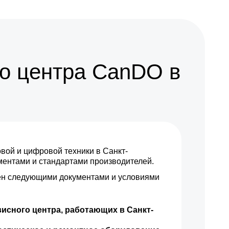
1200 р
Заказать
400 р
Заказать
500 р
Заказать
о центра CanDO в
1150 р
Заказать
1200 р
Заказать
900 р
Заказать
ой и цифровой техники в Санкт-
900 р
Заказать
аментами и стандартами производителей.
н следующими документами и условиями
600 р
Заказать
800 р
Заказать
исного центра, работающих в Санкт-
1900 р
Заказать