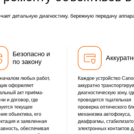
чает детальную диагностику, бережную передачу аппар
Безопасно и
Аккуратн
по закону
началом любых работ,
Каждое устройство Cano
щик оформляет
аккуратно транспортируе
льный акт приёма-
диагностическую зону, гд
чи и договор, где
проводится тщательная
уется текущее
проверка оптического бл
ние объектива, его
механизма автофокуса,
ктация и заявленная
диафрагмы, стабилизато
авность, обеспечивая
электронных контактов д