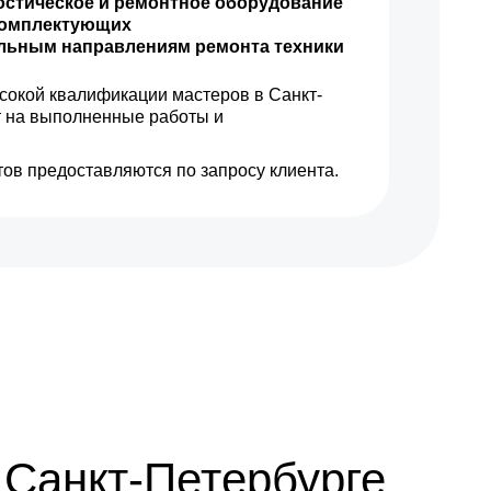
остическое и ремонтное оборудование
комплектующих
ильным направлениям ремонта техники
400 р
Заказать
сокой квалификации мастеров в Санкт-
550 р
Заказать
т на выполненные работы и
1150 р
Заказать
ов предоставляются по запросу клиента.
900 р
Заказать
 Санкт-Петербурге