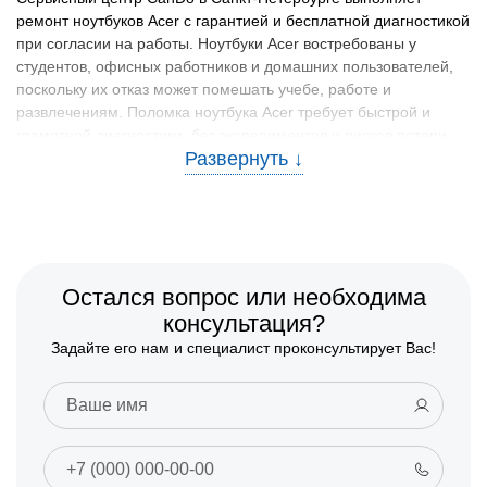
ремонт ноутбуков Acer с гарантией и бесплатной диагностикой
при согласии на работы. Ноутбуки Acer востребованы у
студентов, офисных работников и домашних пользователей,
поскольку их отказ может помешать учебе, работе и
развлечениям. Поломка ноутбука Acer требует быстрой и
грамотной диагностики, без экспериментов и рисков потери
данных. Наши мастера имеют опыт более 7 лет в ремонте
ноутбуков Acer и аккуратно работают с платами,
видеокартами, системами охлаждения и портами. Ремонт
ноутбуков Асер в Санкт-Петербурге выполняется с контролем
результата и соблюдением всех технологий.
🔧 Какие работы выполняем и какие
Остался вопрос или необходима
модели Acer ремонтируем
консультация?
Задайте его нам и специалист проконсультирует Вас!
CanDo берётся за ремонт ноутбуков Acer разных классов:
Aspire серии 5, 7 и выше, компактные Extensa, мобильные
TravelMate, ультратонкие Swift и мощные игровые Nitro.
Устраняем неисправности питания, проблемы с разъемами
питания и USB, сбои с клавиатурой и трекпадом, проблемы с
дисплеем и его подсветкой, ошибки работы системы