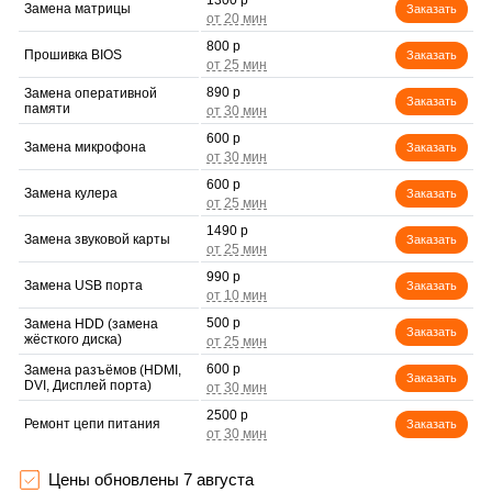
1300 р
Замена матрицы
Заказать
800 р
Прошивка BIOS
Заказать
890 р
Замена оперативной
Заказать
памяти
600 р
Замена микрофона
Заказать
600 р
Замена кулера
Заказать
1490 р
Замена звуковой карты
Заказать
990 р
Замена USB порта
Заказать
500 р
Замена HDD (замена
Заказать
жёсткого диска)
600 р
Замена разъёмов (HDMI,
Заказать
DVI, Дисплей порта)
2500 р
Ремонт цепи питания
Заказать
700 р
Замена Wi-Fi
Заказать
Цены обновлены 7 августа