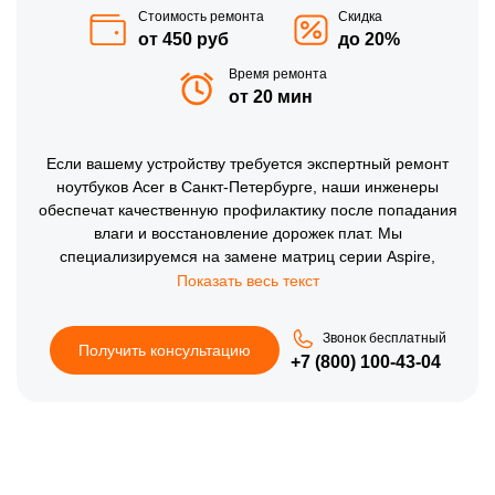
Стоимость ремонта
Скидка
от 450 руб
до 20%
Время ремонта
от 20 мин
Если вашему устройству требуется экспертный ремонт
ноутбуков Acer в Санкт-Петербурге, наши инженеры
обеспечат качественную профилактику после попадания
влаги и восстановление дорожек плат. Мы
специализируемся на замене матриц серии Aspire,
ремонте петель корпуса и чистке контактов от окислов,
что крайне важно в условиях влажного климата.
Тщательная настройка программной части и проверка
Звонок бесплатный
работы всех беспроводных модулей гарантируют
Получить консультацию
+7 (800) 100-43-04
стабильную эксплуатацию техники Асер и высокую
надежность всех узлов.