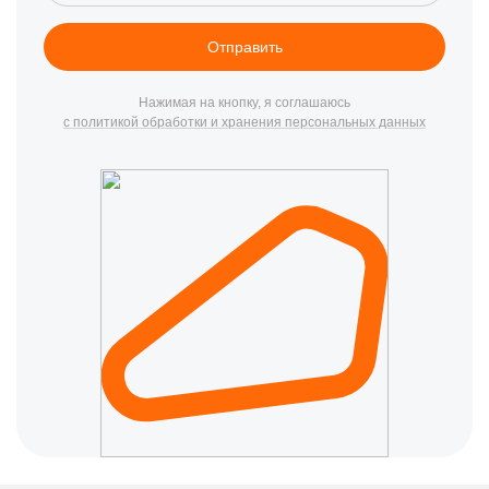
охлаждения, зависания и медленную работу. Ремонт
ноутбуков Acer в Санкт-Петербурге включает как профилактику
Отправить
(чистка, проверка контактов, обновление драйверов), так и
компонентный ремонт плат, видеокарт и модулей. Все работы
и стоимость согласуются заранее, без скрытых доплат.
Нажимая на кнопку, я соглашаюсь
с политикой обработки и хранения персональных данных
Если неудобно везить ноутбук через весь город или нужно
срочно разобраться с неисправностью, доступен выездной
формат. Ремонт ноутбуков Acer на дому в Санкт-Петербурге
позволяет провести диагностику и часть работ на месте, а при
необходимости организовать доставку в сервис для глубокого
восстановления.
⭐ Преимущества ремонта ноутбуков
Асер в CanDo СПб
Диагностика бесплатно
— при последующем ремонте
ноутбуков Acer вы не оплачиваете проверку и поиск
причин неисправности.
Гарантия до 3 лет
— выдаем официальный
гарантийный документ на замененные детали и
выполненные работы.