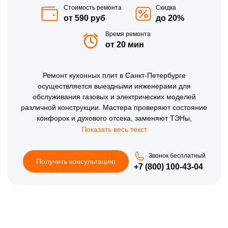
Стоимость ремонта
Скидка
от 590 руб
до 20%
Время ремонта
от 20 мин
Ремонт кухонных плит в Санкт-Петербурге
осуществляется выездными инженерами для
обслуживания газовых и электрических моделей
различной конструкции. Мастера проверяют состояние
конфорок и духового отсека, заменяют ТЭНы,
восстанавливают систему розжига и корректируют работу
терморегуляторов. Ремонт кухонных плит на дому
организуется по месту установки оборудования, что
Звонок бесплатный
избавляет от необходимости демонтажа. Применение
Получить консультацию
+7 (800) 100-43-04
надежных деталей обеспечивает безопасную и
стабильную эксплуатацию техники.