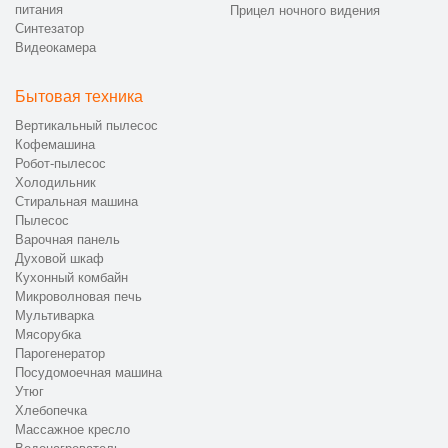
питания
Прицел ночного видения
цена работ и время восстановления.
Синтезатор
Ремонт и восстановление функциональности —
Видеокамера
выполняется устранение неисправностей и замена
узлов.
Бытовая техника
Финальное тестирование — проверяются все режимы
нагрева и работа модулей.
Вертикальный пылесос
Выдача устройства с гарантией — клиент получает
Кофемашина
Робот-пылесос
исправленную плиту и документы.
Холодильник
📞 Как заказать ремонт кухонных плит в
Стиральная машина
Пылесос
Санкт-Петербурге
Варочная панель
Духовой шкаф
Оформить ремонт кухонных плит можно по телефону +7 (863)
Кухонный комбайн
209-72-94. Минимальная цена услуги — от 590, а все работы
Микроволновая печь
выполняются официально с выдачей документов. Мы
Мультиварка
обеспечиваем внимательный подход, удобную запись и
Мясорубка
качественное восстановление оборудования.
Парогенератор
Посудомоечная машина
Утюг
Хлебопечка
Массажное кресло