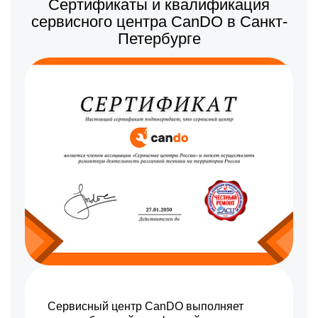
Сертификаты и квалификация
Заказать
мощности конфорки
сервисного центра CanDO в Санкт-
1250 р
Ремонт платы сенсорного
Заказать
Петербурге
управления
600 р
Замена чугунной конфорки
Заказать
Сервисный центр CanDO выполняет