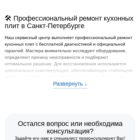
🛠️ Профессиональный ремонт кухонных
плит в Санкт-Петербурге
Наш сервисный центр выполняет профессиональный ремонт
кухонных плит с бесплатной диагностикой и официальной
гарантий. Мастера внимательно исследуют оборудование,
определяют причину неисправности и подбирают
оптимальное решение. Для восстановления используются
оригинальные комплектующие, обеспечивающие стабильную
работу устройства после ремонта. Клиенты выбирают наш
сервис за качественный подход, точность диагностики и
удобное расположение по адресу Лермонтовский пр., 37.
Получить консультацию можно по телефону +7 (863) 209-72-
94.
🧰 Перечень работ, неисправностей и
обслуживаемых моделей
Остался вопрос или необходима
консультация?
Мы проводим ремонт кухонных плит, используемых в домах и
Задайте его нам и специалист проконсультирует Вас!