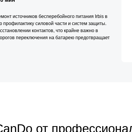
онт источников бесперебойного питания Irbis в
ю профилактику силовой части и систем защиты.
сстановлении контактов, что крайне важно в
порогов переключения на батарею предотвращает
ируем стабильную работу ИБП Ирбис и высокую
CanDo от профессиона