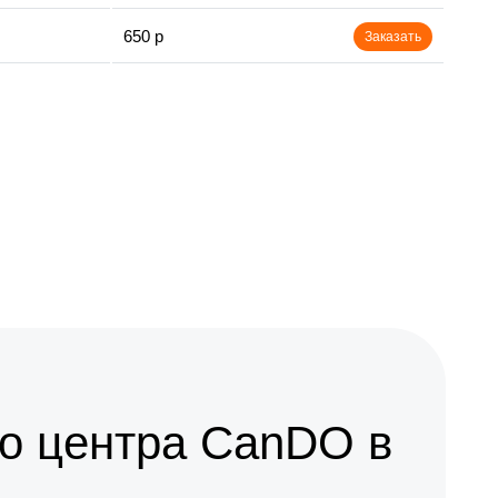
650 р
Заказать
о центра CanDO в