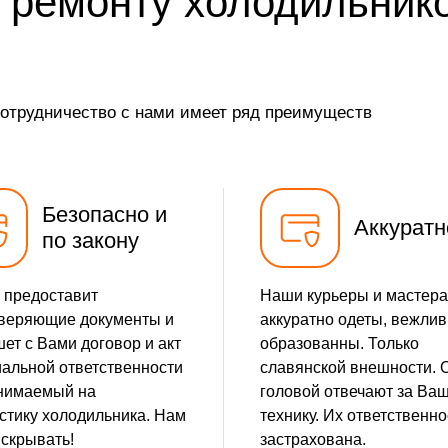
 ремонту холодильник
от 25 мин
от 30 мин
сотрудничество с нами имеет ряд преимуществ
от 25 мин
от 30 мин
Безопасно и
Аккуратн
по закону
 предоставит
Наши курьеры и мастера
веряющие документы и
аккуратно одеты, вежлив
ет с Вами договор и акт
образованны. Только
альной ответственности
славянской внешности. 
нимаемый на
головой отвечают за Ва
стику холодильника. Нам
технику. Их ответственно
 скрывать!
застрахована.