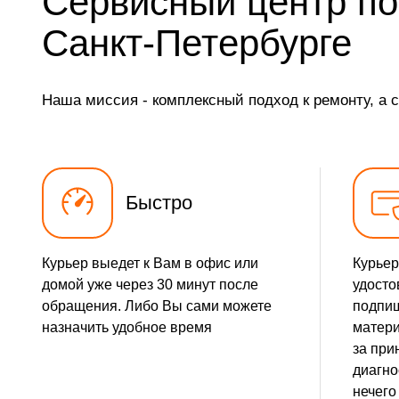
Сервисный центр по
Замена ТЭН
Санкт-Петербурге
Замена фильтра осушителя
Наша миссия - комплексный подход к ремонту, а 
Замена электросхемы
Замена нагревателя оттайки
Быстро
Курьер выедет к Вам в офис или
Курьер
домой уже через 30 минут после
удосто
обращения. Либо Вы сами можете
подпиш
назначить удобное время
матери
за при
диагно
нечего