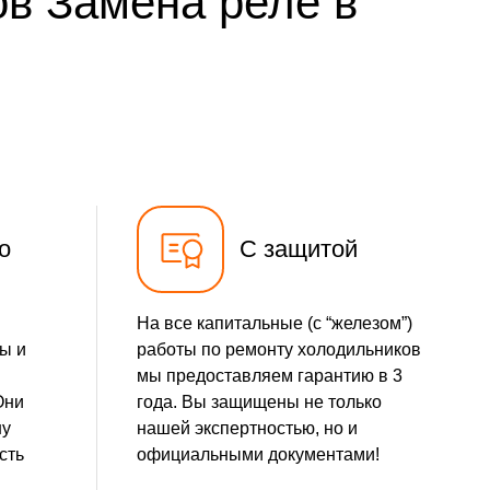
ов Замена реле в
500 р
Заказать
500 р
Заказать
590 р
Заказать
500 р
Заказать
о
С защитой
На все капитальные (с “железом”)
ы и
работы по ремонту холодильников
мы предоставляем гарантию в 3
Они
года. Вы защищены не только
шу
нашей экспертностью, но и
сть
официальными документами!