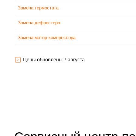
Замена термостата
Замена дефростера
Замена мотор-компрессора
Ремонт испарителя
Цены обновлены 7 августа
Перевешивание дверей
Устранение засора трубопровода
Ремонт датчика морозильного отделения
Прочистка дренажной системы
Замена трубопровода