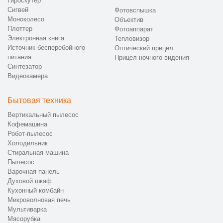
Гироскутер
Сигвей
Фотовспышка
Моноколесо
Объектив
Плоттер
Фотоаппарат
Электронная книга
Тепловизор
Источник бесперебойного
Оптический прицел
питания
Прицел ночного видения
Синтезатор
Видеокамера
Бытовая техника
Вертикальный пылесос
Кофемашина
Робот-пылесос
Холодильник
Стиральная машина
Пылесос
Варочная панель
Духовой шкаф
Кухонный комбайн
Микроволновая печь
Мультиварка
Мясорубка