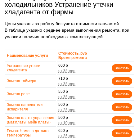
холодильников Устранение утечки
хладагента от фирмы
Цены указаны за работу без учета стоимости запчастей.
В таблице указано среднее время выполнения ремонта, при
условии наличия необходимых комплектующей.
Стоимость, руб
Наименование услуги
Время ремонта
600 р
Устранение утечки
Заказать
хладагента
710 р
Замена таймера
Заказать
550 р
Замена реле
Заказать
500 р
Замена нагревателя
Заказать
испарителя
500 р
Замена платы управления
Заказать
(мат.платы, мейн платы)
650 р
Ремонт/замена датчика
Заказать
температуры