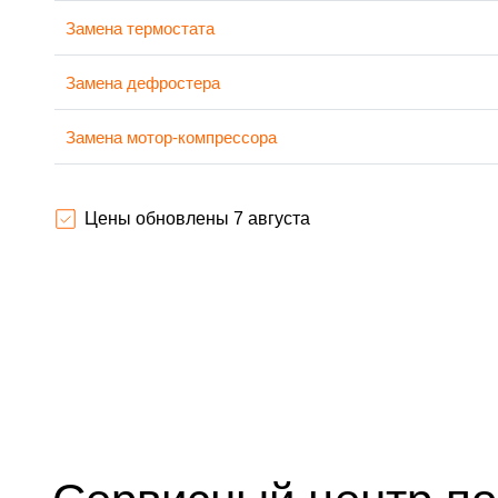
Замена термостата
Замена дефростера
Замена мотор-компрессора
Ремонт испарителя
Цены обновлены 7 августа
Перевешивание дверей
Устранение засора трубопровода
Ремонт датчика морозильного отделения
Прочистка дренажной системы
Замена трубопровода