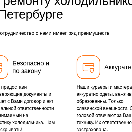
 ремонту холодильник
от 30 мин
-Петербурге
от 25 мин
сотрудничество с нами имеет ряд преимуществ
от 15 мин
от 25 мин
Безопасно и
Аккуратн
по закону
 предоставит
Наши курьеры и мастера
веряющие документы и
аккуратно одеты, вежлив
ет с Вами договор и акт
образованны. Только
альной ответственности
славянской внешности. 
нимаемый на
головой отвечают за Ва
стику холодильника. Нам
технику. Их ответственно
 скрывать!
застрахована.