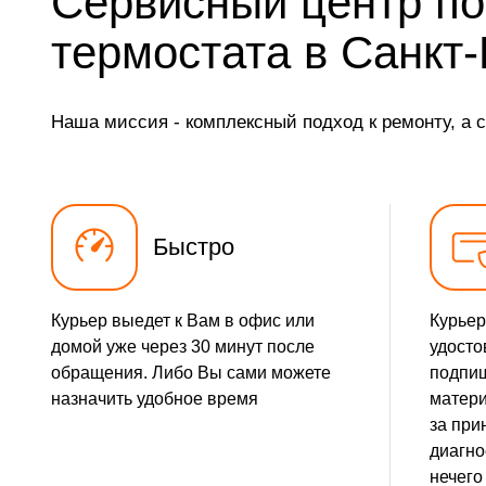
Сервисный центр по
Замена ТЭН
термостата в Санкт
Замена фильтра осушителя
Наша миссия - комплексный подход к ремонту, а 
Замена электросхемы
Замена нагревателя оттайки
Быстро
Курьер выедет к Вам в офис или
Курьер
домой уже через 30 минут после
удосто
обращения. Либо Вы сами можете
подпиш
назначить удобное время
матери
за при
диагно
нечего