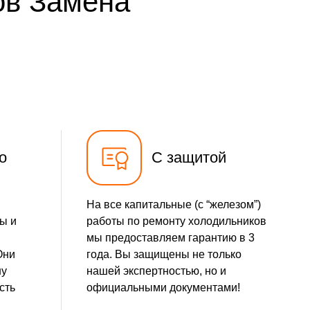
ов Замена
500 р
Заказать
500 р
Заказать
590 р
Заказать
500 р
Заказать
о
С защитой
На все капитальные (с “железом”)
ы и
работы по ремонту холодильников
мы предоставляем гарантию в 3
Они
года. Вы защищены не только
шу
нашей экспертностью, но и
сть
официальными документами!