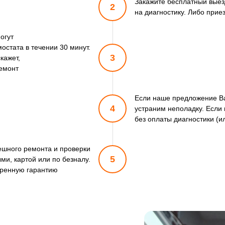
Закажите бесплатный выез
2
на диагностику. Либо прие
огут
стата в течении 30 минут.
3
кажет,
ремонт
Если наше предложение Ва
4
устраним неполадку. Если 
без оплаты диагностики (и
пешного ремонта и проверки
5
ми, картой или по безналу.
ренную гарантию