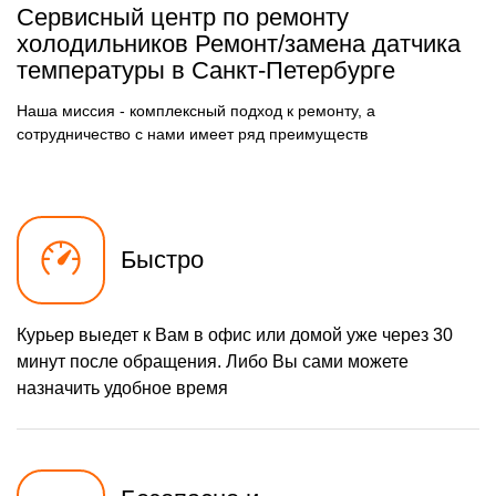
500 р
Замена фильтра
Сервисный центр по ремонту
Заказать
осушителя
холодильников Ремонт/замена датчика
590 р
температуры в Санкт-Петербурге
Замена электросхемы
Заказать
500 р
Замена нагревателя
Наша миссия - комплексный подход к ремонту, а
Заказать
оттайки
сотрудничество с нами имеет ряд преимуществ
Быстро
Курьер выедет к Вам в офис или домой уже через 30
минут после обращения. Либо Вы сами можете
назначить удобное время