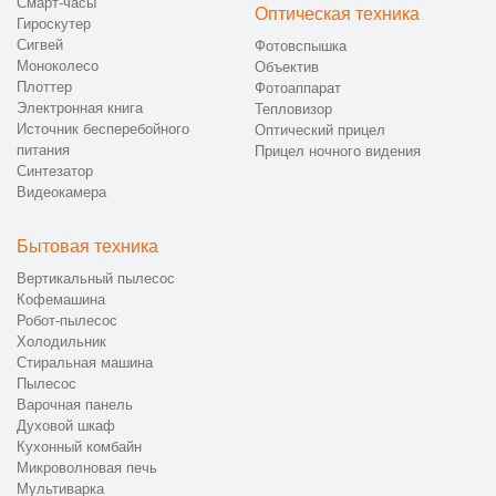
Смарт-часы
Оптическая техника
Гироскутер
Сигвей
Фотовспышка
Моноколесо
Объектив
Плоттер
Фотоаппарат
Электронная книга
Тепловизор
Источник бесперебойного
Оптический прицел
питания
Прицел ночного видения
Синтезатор
Видеокамера
Бытовая техника
Вертикальный пылесос
Кофемашина
Робот-пылесос
Холодильник
Стиральная машина
Пылесос
Варочная панель
Духовой шкаф
Кухонный комбайн
Микроволновая печь
Мультиварка