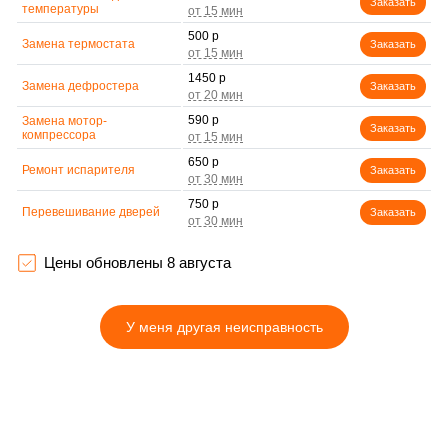
Заказать
температуры
500 р
Замена термостата
Заказать
1450 р
Замена дефростера
Заказать
590 р
Замена мотор-
Заказать
компрессора
650 р
Ремонт испарителя
Заказать
750 р
Перевешивание дверей
Заказать
800 р
Устранение засора
Заказать
трубопровода
Цены обновлены 8 августа
450 р
Ремонт датчика
Заказать
морозильного отделения
У меня другая неисправность
890 р
Прочистка дренажной
Заказать
системы
1400 р
Замена трубопровода
Заказать
500 р
Замена ТЭН
Заказать