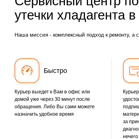
Сервисный центр по
Замена ТЭН
утечки хладагента в
Замена фильтра осушителя
Наша миссия - комплексный подход к ремонту, а 
Замена электросхемы
Замена нагревателя оттайки
Быстро
Курьер выедет к Вам в офис или
Курьер
домой уже через 30 минут после
удосто
обращения. Либо Вы сами можете
подпиш
назначить удобное время
матери
за при
диагно
нечего