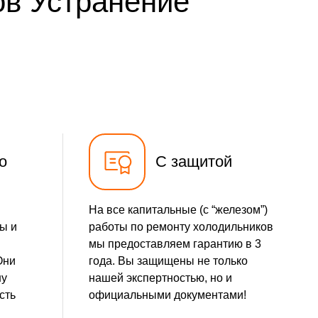
ов Устранение
500 р
Заказать
500 р
Заказать
590 р
Заказать
500 р
Заказать
о
С защитой
На все капитальные (с “железом”)
ы и
работы по ремонту холодильников
мы предоставляем гарантию в 3
Они
года. Вы защищены не только
шу
нашей экспертностью, но и
сть
официальными документами!