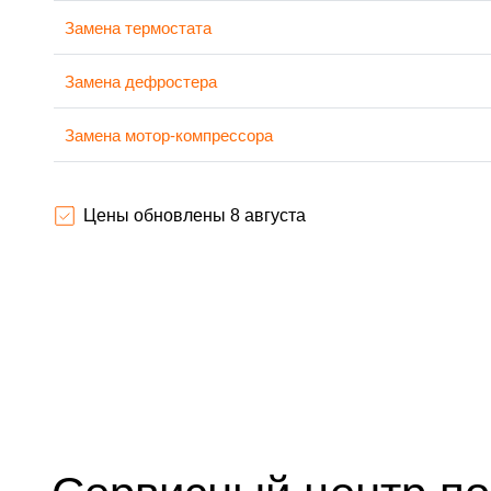
Замена термостата
Замена дефростера
Замена мотор-компрессора
Ремонт испарителя
Цены обновлены 8 августа
Перевешивание дверей
Устранение засора трубопровода
Ремонт датчика морозильного отделения
Прочистка дренажной системы
Замена трубопровода