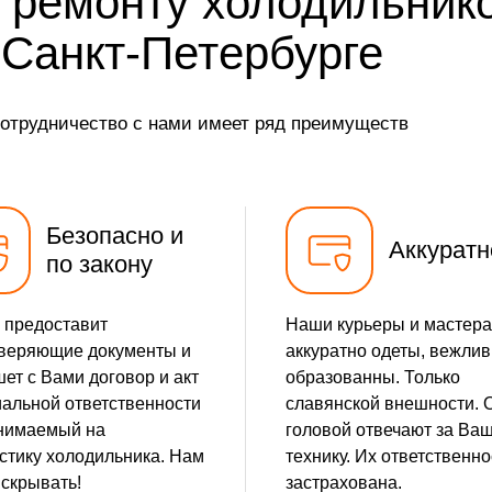
 ремонту холодильник
от 25 мин
 Санкт-Петербурге
от 20 мин
сотрудничество с нами имеет ряд преимуществ
от 35 мин
от 5 мин
Безопасно и
Аккуратн
по закону
 предоставит
Наши курьеры и мастера
веряющие документы и
аккуратно одеты, вежлив
ет с Вами договор и акт
образованны. Только
альной ответственности
славянской внешности. 
нимаемый на
головой отвечают за Ва
стику холодильника. Нам
технику. Их ответственно
 скрывать!
застрахована.