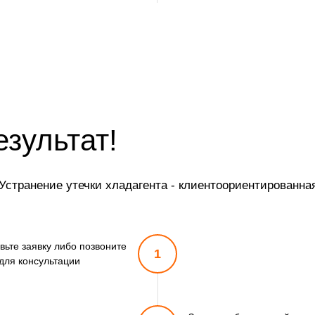
езультат!
странение утечки хладагента - клиентоориентированная
вьте заявку либо позвоните
1
для консультации