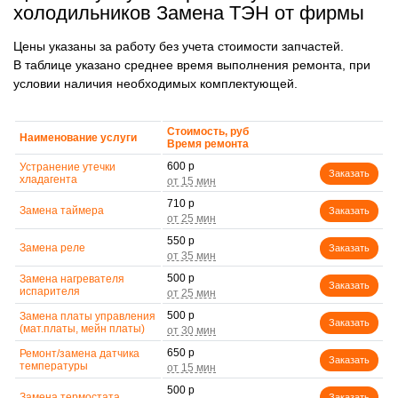
холодильников Замена ТЭН от фирмы
Цены указаны за работу без учета стоимости запчастей.
В таблице указано среднее время выполнения ремонта, при
условии наличия необходимых комплектующей.
Стоимость, руб
Наименование услуги
Время ремонта
600 р
Устранение утечки
Заказать
хладагента
710 р
Замена таймера
Заказать
550 р
Замена реле
Заказать
500 р
Замена нагревателя
Заказать
испарителя
500 р
Замена платы управления
Заказать
(мат.платы, мейн платы)
650 р
Ремонт/замена датчика
Заказать
температуры
500 р
Замена термостата
Заказать