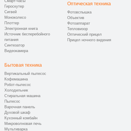
Смарт-часы
Оптическая техника
Гироскутер
Сигвей
Фотовспышка
Моноколесо
Объектив
Плоттер
Фотоаппарат
Электронная книга
Тепловизор
Источник бесперебойного
Оптический прицел
питания
Прицел ночного видения
Синтезатор
Видеокамера
Бытовая техника
Вертикальный пылесос
Кофемашина
Робот-пылесос
Холодильник
Стиральная машина
Пылесос
Варочная панель
Духовой шкаф
Кухонный комбайн
Микроволновая печь
Мультиварка