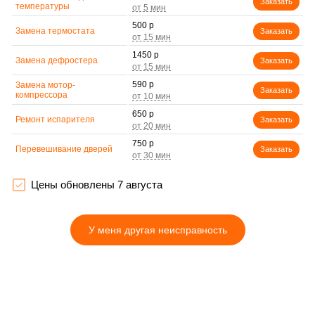
Заказать
температуры
500 р
Замена термостата
Заказать
1450 р
Замена дефростера
Заказать
590 р
Замена мотор-
Заказать
компрессора
650 р
Ремонт испарителя
Заказать
750 р
Перевешивание дверей
Заказать
800 р
Устранение засора
Заказать
трубопровода
Цены обновлены 7 августа
450 р
Ремонт датчика
Заказать
морозильного отделения
У меня другая неисправность
890 р
Прочистка дренажной
Заказать
системы
1400 р
Замена трубопровода
Заказать
500 р
Замена ТЭН
Заказать