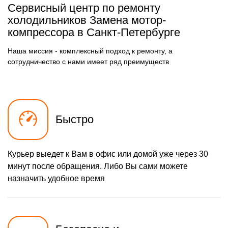
500 р
Замена фильтра
Сервисный центр по ремонту
Заказать
осушителя
холодильников Замена мотор-
590 р
компрессора в Санкт-Петербурге
Замена электросхемы
Заказать
500 р
Замена нагревателя
Наша миссия - комплексный подход к ремонту, а
Заказать
оттайки
сотрудничество с нами имеет ряд преимуществ
Быстро
Курьер выедет к Вам в офис или домой уже через 30
минут после обращения. Либо Вы сами можете
назначить удобное время