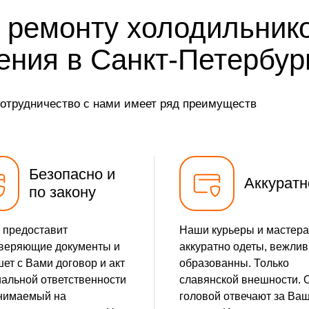
от 35 мин
 ремонту холодильник
от 5 мин
ения в Санкт-Петербур
от 25 мин
сотрудничество с нами имеет ряд преимуществ
от 15 мин
от 35 мин
Безопасно и
Аккуратн
по закону
 предоставит
Наши курьеры и мастера
веряющие документы и
аккуратно одеты, вежлив
ет с Вами договор и акт
образованны. Только
альной ответственности
славянской внешности. 
нимаемый на
головой отвечают за Ва