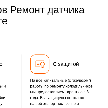
1400 р
Заказать
ов Ремонт датчика
500 р
Заказать
ге
500 р
Заказать
590 р
Заказать
500 р
Заказать
о
С защитой
На все капитальные (с “железом”)
ы и
работы по ремонту холодильников
мы предоставляем гарантию в 3
Они
года. Вы защищены не только
шу
нашей экспертностью, но и