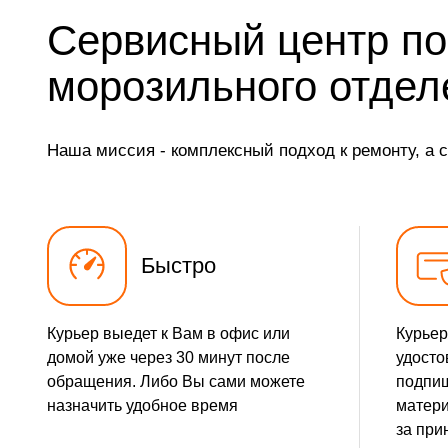
Замена трубопровода
Сервисный центр по
Замена ТЭН
морозильного отдел
Замена фильтра осушителя
Наша миссия - комплексный подход к ремонту, а 
Замена электросхемы
Замена нагревателя оттайки
Быстро
Курьер выедет к Вам в офис или
Курьер
домой уже через 30 минут после
удосто
обращения. Либо Вы сами можете
подпиш
назначить удобное время
матери
за при