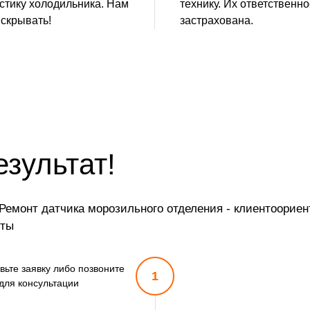
стику холодильника. Нам
технику. Их ответственно
 скрывать!
застрахована.
езультат!
емонт датчика морозильного отделения - клиентоориен
оты
вьте заявку либо позвоните
1
для консультации