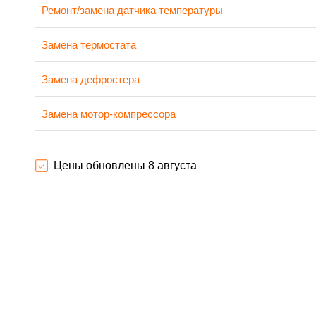
Ремонт/замена датчика температуры
Замена термостата
Замена дефростера
Замена мотор-компрессора
Ремонт испарителя
Цены обновлены 8 августа
Перевешивание дверей
Устранение засора трубопровода
Ремонт датчика морозильного отделения
Прочистка дренажной системы