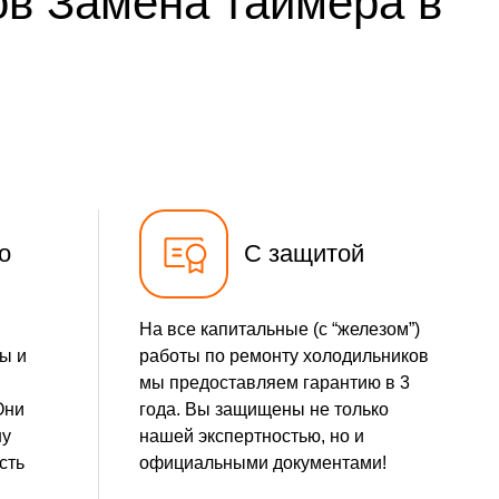
ов Замена таймера в
500 р
Заказать
500 р
Заказать
590 р
Заказать
500 р
Заказать
о
С защитой
На все капитальные (с “железом”)
ы и
работы по ремонту холодильников
мы предоставляем гарантию в 3
Они
года. Вы защищены не только
шу
нашей экспертностью, но и
сть
официальными документами!