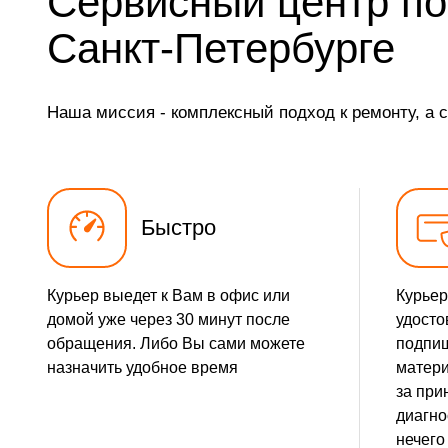
Сервисный центр по
Замена ТЭН
Санкт-Петербурге
Замена фильтра осушителя
Наша миссия - комплексный подход к ремонту, а 
Замена электросхемы
Замена нагревателя оттайки
Быстро
Курьер выедет к Вам в офис или
Курьер
домой уже через 30 минут после
удосто
обращения. Либо Вы сами можете
подпиш
назначить удобное время
матери
за при
диагно
нечего