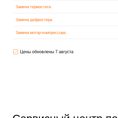
Замена термостата
Замена дефростера
Замена мотор-компрессора
Ремонт испарителя
Цены обновлены 7 августа
Перевешивание дверей
Устранение засора трубопровода
Ремонт датчика морозильного отделения
Прочистка дренажной системы
Замена трубопровода