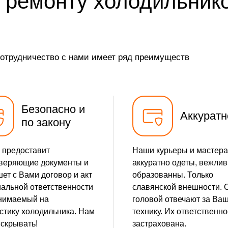
 ремонту холодильник
от 25 мин
от 35 мин
сотрудничество с нами имеет ряд преимуществ
от 35 мин
от 10 мин
Безопасно и
Аккуратн
по закону
 предоставит
Наши курьеры и мастера
веряющие документы и
аккуратно одеты, вежлив
ет с Вами договор и акт
образованны. Только
альной ответственности
славянской внешности. 
нимаемый на
головой отвечают за Ва
стику холодильника. Нам
технику. Их ответственно
 скрывать!
застрахована.