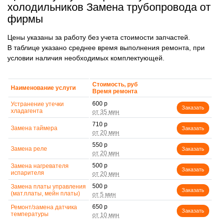
холодильников Замена трубопровода от
фирмы
Цены указаны за работу без учета стоимости запчастей.
В таблице указано среднее время выполнения ремонта, при
условии наличия необходимых комплектующей.
Стоимость, руб
Наименование услуги
Время ремонта
600 р
Устранение утечки
Заказать
хладагента
710 р
Замена таймера
Заказать
550 р
Замена реле
Заказать
500 р
Замена нагревателя
Заказать
испарителя
500 р
Замена платы управления
Заказать
(мат.платы, мейн платы)
650 р
Ремонт/замена датчика
Заказать
температуры