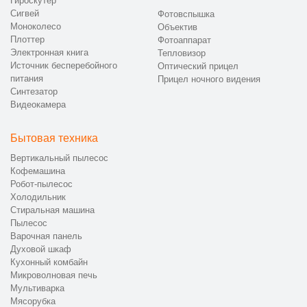
Гироскутер
Сигвей
Фотовспышка
Моноколесо
Объектив
Плоттер
Фотоаппарат
Электронная книга
Тепловизор
Источник бесперебойного
Оптический прицел
питания
Прицел ночного видения
Синтезатор
Видеокамера
Бытовая техника
Вертикальный пылесос
Кофемашина
Робот-пылесос
Холодильник
Стиральная машина
Пылесос
Варочная панель
Духовой шкаф
Кухонный комбайн
Микроволновая печь
Мультиварка
Мясорубка