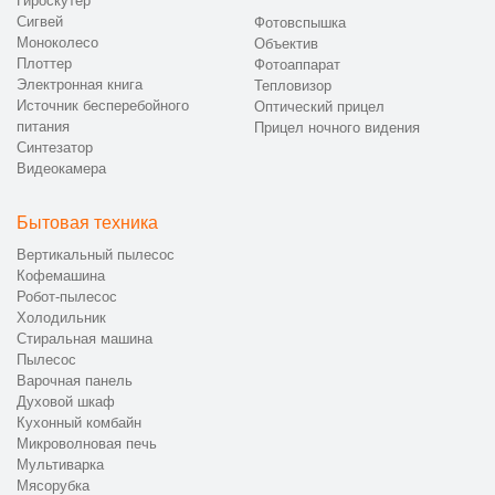
Гироскутер
Сигвей
Фотовспышка
Моноколесо
Объектив
Плоттер
Фотоаппарат
Электронная книга
Тепловизор
Источник бесперебойного
Оптический прицел
питания
Прицел ночного видения
Синтезатор
Видеокамера
Бытовая техника
Вертикальный пылесос
Кофемашина
Робот-пылесос
Холодильник
Стиральная машина
Пылесос
Варочная панель
Духовой шкаф
Кухонный комбайн
Микроволновая печь
Мультиварка
Мясорубка