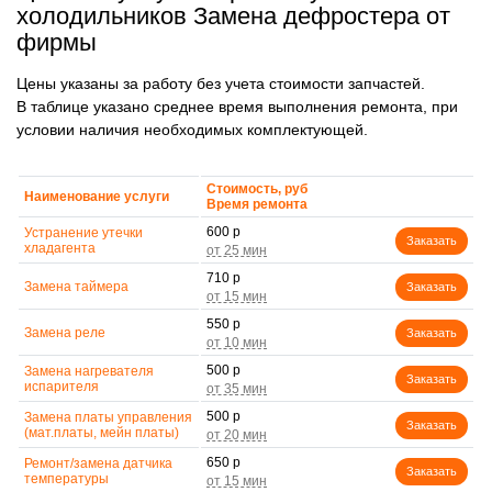
холодильников Замена дефростера от
фирмы
Цены указаны за работу без учета стоимости запчастей.
В таблице указано среднее время выполнения ремонта, при
условии наличия необходимых комплектующей.
Стоимость, руб
Наименование услуги
Время ремонта
600 р
Устранение утечки
Заказать
хладагента
710 р
Замена таймера
Заказать
550 р
Замена реле
Заказать
500 р
Замена нагревателя
Заказать
испарителя
500 р
Замена платы управления
Заказать
(мат.платы, мейн платы)
650 р
Ремонт/замена датчика
Заказать
температуры