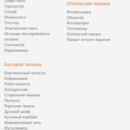
Смарт-часы
Оптическая техника
Гироскутер
Сигвей
Фотовспышка
Моноколесо
Объектив
Плоттер
Фотоаппарат
Электронная книга
Тепловизор
Источник бесперебойного
Оптический прицел
питания
Прицел ночного видения
Синтезатор
Видеокамера
Бытовая техника
Вертикальный пылесос
Кофемашина
Робот-пылесос
Холодильник
Стиральная машина
Пылесос
Варочная панель
Духовой шкаф
Кухонный комбайн
Микроволновая печь
Мультиварка