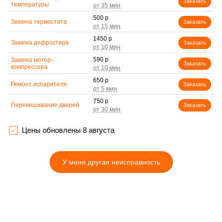
Заказать
температуры
500 р
Замена термостата
Заказать
1450 р
Замена дефростера
Заказать
590 р
Замена мотор-
Заказать
компрессора
650 р
Ремонт испарителя
Заказать
750 р
Перевешивание дверей
Заказать
800 р
Устранение засора
Заказать
трубопровода
Цены обновлены 8 августа
450 р
Ремонт датчика
Заказать
морозильного отделения
У меня другая неисправность
890 р
Прочистка дренажной
Заказать
системы
1400 р
Замена трубопровода
Заказать
500 р
Замена ТЭН
Заказать