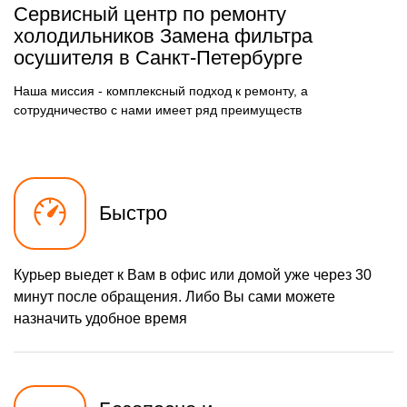
500 р
Замена фильтра
Сервисный центр по ремонту
Заказать
осушителя
холодильников Замена фильтра
590 р
осушителя в Санкт-Петербурге
Замена электросхемы
Заказать
500 р
Замена нагревателя
Наша миссия - комплексный подход к ремонту, а
Заказать
оттайки
сотрудничество с нами имеет ряд преимуществ
Быстро
Курьер выедет к Вам в офис или домой уже через 30
минут после обращения. Либо Вы сами можете
назначить удобное время