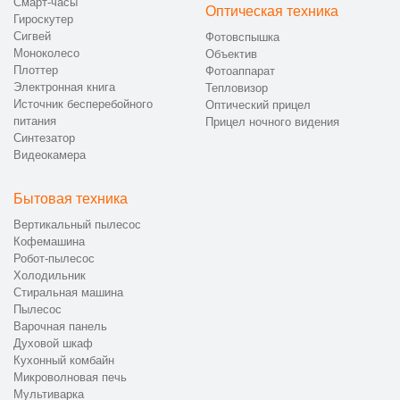
Смарт-часы
Оптическая техника
Гироскутер
Сигвей
Фотовспышка
Моноколесо
Объектив
Плоттер
Фотоаппарат
Электронная книга
Тепловизор
Источник бесперебойного
Оптический прицел
питания
Прицел ночного видения
Синтезатор
Видеокамера
Бытовая техника
Вертикальный пылесос
Кофемашина
Робот-пылесос
Холодильник
Стиральная машина
Пылесос
Варочная панель
Духовой шкаф
Кухонный комбайн
Микроволновая печь
Мультиварка