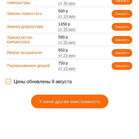
Заказать
температуры
500 р
Замена термостата
Заказать
1450 р
Замена дефростера
Заказать
590 р
Замена мотор-
Заказать
компрессора
650 р
Ремонт испарителя
Заказать
750 р
Перевешивание дверей
Заказать
800 р
Устранение засора
Заказать
трубопровода
Цены обновлены 8 августа
450 р
Ремонт датчика
Заказать
морозильного отделения
У меня другая неисправность
890 р
Прочистка дренажной
Заказать
системы
1400 р
Замена трубопровода
Заказать
500 р
Замена ТЭН
Заказать