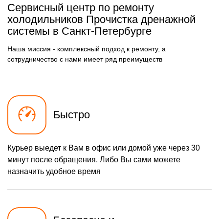
500 р
Замена фильтра
Сервисный центр по ремонту
Заказать
осушителя
холодильников Прочистка дренажной
590 р
системы в Санкт-Петербурге
Замена электросхемы
Заказать
500 р
Замена нагревателя
Наша миссия - комплексный подход к ремонту, а
Заказать
оттайки
сотрудничество с нами имеет ряд преимуществ
Быстро
Курьер выедет к Вам в офис или домой уже через 30
минут после обращения. Либо Вы сами можете
назначить удобное время