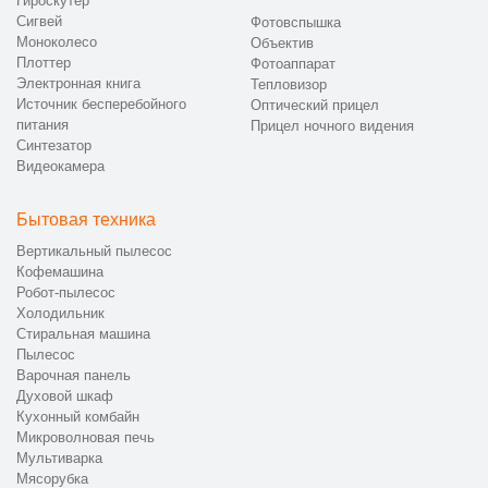
Гироскутер
Сигвей
Фотовспышка
Моноколесо
Объектив
Плоттер
Фотоаппарат
Электронная книга
Тепловизор
Источник бесперебойного
Оптический прицел
питания
Прицел ночного видения
Синтезатор
Видеокамера
Бытовая техника
Вертикальный пылесос
Кофемашина
Робот-пылесос
Холодильник
Стиральная машина
Пылесос
Варочная панель
Духовой шкаф
Кухонный комбайн
Микроволновая печь
Мультиварка
Мясорубка