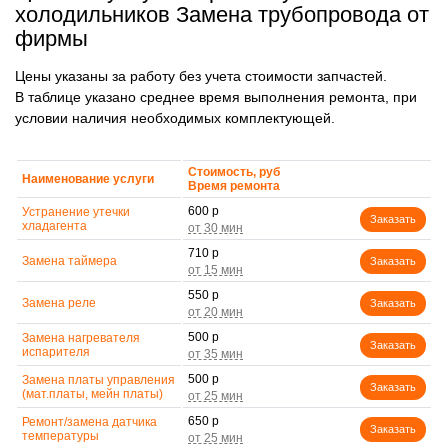
холодильников Замена трубопровода от
фирмы
Цены указаны за работу без учета стоимости запчастей.
В таблице указано среднее время выполнения ремонта, при
условии наличия необходимых комплектующей.
Стоимость, руб
Наименование услуги
Время ремонта
600 р
Устранение утечки
Заказать
хладагента
710 р
Замена таймера
Заказать
550 р
Замена реле
Заказать
500 р
Замена нагревателя
Заказать
испарителя
500 р
Замена платы управления
Заказать
(мат.платы, мейн платы)
650 р
Ремонт/замена датчика
Заказать
температуры